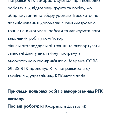
Поправки RTK використовуються при польових
роботах від підготовки грунту та посіву, до
обприскування та збору урожаю. Високоточне
позиціонування допомагає з сантиметровою
точністю виконувати роботи та записувати логи
виконаних робіт у комп'юторі
сільськогосподарської техніки та експортувати
записані дані у аналітичну програму з
високоточною гео-прив'язкою. Мережа CORS
GNSS RTK пропонує RTK поправки для с/г
техніки під управлінням RTK-автопілотів.
Приклади польових робіт з використанням РТК
сигналу:
Посівні роботи:
RTK-корекція дозволяє