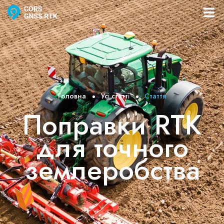
Послуги
Як працює
Каталог
Головна
Усі статті
Стаття
Поправки RTK
Ціни
для точного
Контакти
землеробства