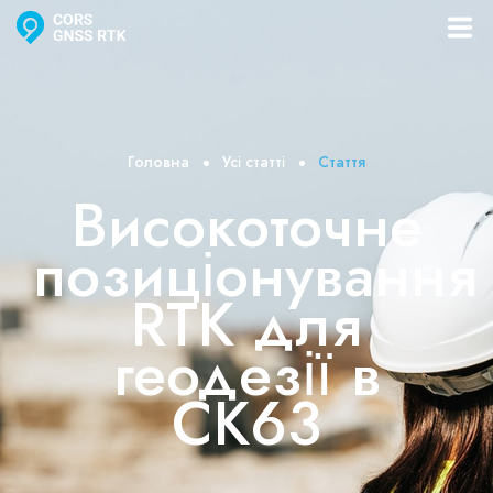
Послуги
Як працює
Головна
Усі статті
Стаття
Високоточне
Каталог
позиціонування
Ціни
RTK для
Контакти
геодезії в
СК63